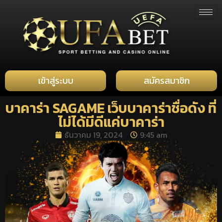
เข้าสู่ระบบ
สมัครสมาชิก
บาคาร่า SAGAME เว็บบาคาร่าชื่อดัง ที่
ไม่ได้มีดีแค่บาคาร่า
ธันวาคม 19, 2024
9:45 am