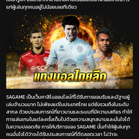
แก่ผู้เล่นทุกคนอยู่ไม่น้อยเลยทีเดียว
SAGAME เป็นเว็บคาสิโนออนไลน์ที่ได้รับการยอมรับและมีฐานผู้
เล่นจำนวนมาก ไม่เพียงแต่ในประเทศไทย แต่ยังรวมถึงในระดับ
สากล ด้วยประสบการณ์ที่ยาวนานและระบบที่มีความเสถียร ทำให้
การเล่นเกมในแต่ละครั้งเต็มไปด้วยความสนุกสนานและมั่นใจได้
ในความปลอดภัย การให้บริการของ SAGAME นั้นทำให้ผู้เล่นทุก
คนมั่นใจได้ว่าจะได้รับประสบการณ์ที่ดีตลอดเวลา ไม่ว่าจะ