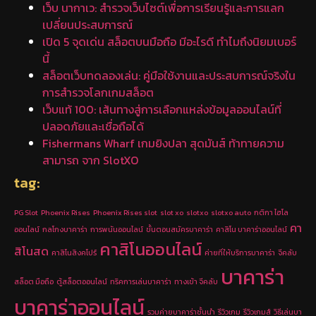
เว็บ นากาเว: สำรวจเว็บไซต์เพื่อการเรียนรู้และการแลก
เปลี่ยนประสบการณ์
เปิด 5 จุดเด่น สล็อตบนมือถือ มีอะไรดี ทำไมถึงนิยมเบอร์
นี้
สล็อตเว็บทดลองเล่น: คู่มือใช้งานและประสบการณ์จริงใน
การสำรวจโลกเกมสล็อต
เว็บแท้ 100: เส้นทางสู่การเลือกแหล่งข้อมูลออนไลน์ที่
ปลอดภัยและเชื่อถือได้
Fishermans Wharf เกมยิงปลา สุดมันส์ ท้าทายความ
สามารถ จาก SlotXO
tag:
PG Slot
Phoenix Rises
Phoenix Rises slot
slot xo
slotxo
slotxo auto
กติกา ไฮโล
คา
ออนไลน์
กลโกงบาคาร่า
การพนันออนไลน์
ขั้นตอนสมัครบาคาร่า
คาสิโน บาคาร่าออนไลน์
คาสิโนออนไลน์
สิโนสด
คาสิโนสิงคโปร์
ค่ายที่ให้บริการบาคาร่า
จีคลับ
บาคาร่า
สล็อต มือถือ
ตู้สล็อตออนไลน์
ทริคการเล่นบาคาร่า
ทางเข้า จีคลับ
บาคาร่าออนไลน์
รวมค่ายบาคาร่าชั้นนำ
รีวิวเกม
รีวิวเกมส์
วิธีเล่นบา