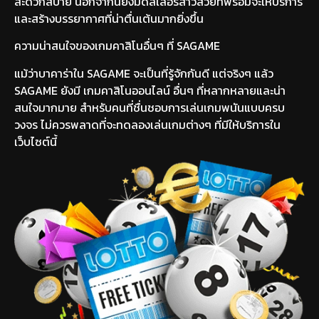
สะดวกสบาย นอกจากนี้ยังมีดีลเลอร์สาวสวยที่พร้อมจะให้บริการ
และสร้างบรรยากาศที่น่าตื่นเต้นมากยิ่งขึ้น
ความน่าสนใจของเกมคาสิโนอื่นๆ ที่ SAGAME
แม้ว่าบาคาร่าใน SAGAME จะเป็นที่รู้จักกันดี แต่จริงๆ แล้ว
SAGAME ยังมี เกมคาสิโนออนไลน์ อื่นๆ ที่หลากหลายและน่า
สนใจมากมาย สำหรับคนที่ชื่นชอบการเล่นเกมพนันแบบครบ
วงจร ไม่ควรพลาดที่จะทดลองเล่นเกมต่างๆ ที่มีให้บริการใน
เว็บไซต์นี้