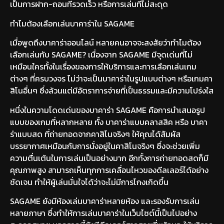
เป็นการฝาก-ถอนที่รวดเร็ว หรือการเล่นที่ไม่สะดุด
ทำไมต้องเลือกเล่นบาคาร่าใน SAGAME
เมื่อพูดถึงบาคาร่าออนไลน์ หลายคนอาจจะสงสัยว่าทำไมต้อง
เลือกเล่นกับ SAGAME? เนื่องจาก SAGAME มีจุดเด่นที่ไม่
เหมือนใครทั้งในเรื่องของการให้บริการและการเลือกเล่นเกม
ต่างๆ ที่ครบวงจร ไม่ว่าจะเป็นบาคาร่าในรูปแบบต่างๆ หรือเกมคา
สิโนอื่นๆ ซึ่งล้วนแต่มีอัตราการจ่ายที่เป็นธรรมและมีความโปร่งใส
หนึ่งในความโดดเด่นของบาคาร่า SAGAME คือการนำเสนอรูป
แบบของเกมที่หลากหลาย ทั้ง บาคาร่าแบบคลาสสิค หรือ บาคา
ร่าแบบสด ที่ถ่ายทอดจากคาสิโนจริงๆ ให้คุณได้สัมผัส
บรรยากาศเหมือนกับการนั่งอยู่ในคาสิโนจริงๆ ซึ่งจะช่วยเพิ่ม
ความตื่นเต้นในการเล่นเป็นอย่างมาก อีกทั้งการถ่ายทอดสดก็มี
คุณภาพสูง สามารถเห็นทุกการเคลื่อนไหวของดีลเลอร์ได้อย่าง
ชัดเจน ทำให้ผู้เล่นมั่นใจได้ว่าจะไม่มีการโกงเกิดขึ้น
SAGAME ยังมีห้องเล่นบาคาร่าหลายห้อง และรองรับการเล่น
หลายภาษา ซึ่งทำให้การเล่นบาคาร่าในเว็บไซต์นี้เป็นไปอย่าง