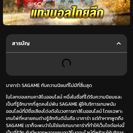
สารบัญ
บาคาร่า SAGAME กับความนิยมที่ไม่มีที่สิ้นสุด
ในโลกของเกมคาสิโนออนไลน์ หนึ่งในชื่อที่ได้รับความนิยมและ
เป็นที่รู้จักมากที่สุดคงไม่พ้น SAGAME ผู้ให้บริการเกมพนัน
ออนไลน์ที่มีชื่อเสียงโด่งดังในวงการคาสิโนออนไลน์ โดยเฉพาะ
เกมไพ่ที่หลายคนต่างรู้จักกันดีนั่นคือ บาคาร่า แต่ถ้าหากพูดถึง
SAGAME เราก็จะพบว่าไม่ใช่แค่เกมบาคาร่าที่ทำให้เว็บไซต์แห่งนี้
เป็นที่รู้จัก ยังมีหลากหลายเกมคาสิโนออนไลน์ที่พร้อมให้บริการ