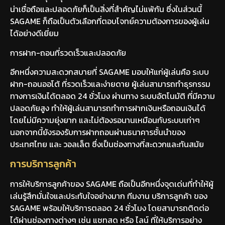
น่าเชื่อถือและปลอดภัยก็เป็นสิ่งที่สำคัญไม่แพ้กัน ซึ่งในส่วนนี้
SAGAME ก็ถือเป็นตัวเลือกที่ตอบโจทย์ความต้องการของผู้เล่น
ได้อย่างดีเยี่ยม
การฝาก-ถอนที่รวดเร็วและปลอดภัย
อีกหนึ่งความสะดวกสบายที่ SAGAME มอบให้แก่ผู้เล่นคือ ระบบ
ฝาก-ถอนออโต้ ที่รวดเร็วและง่ายดาย ผู้เล่นสามารถทำธุรกรรม
ทางการเงินได้ตลอด 24 ชั่วโมง ผ่านทาง ระบบอัตโนมัติ ที่มีความ
ปลอดภัยสูง ทำให้ผู้เล่นสามารถทำการฝากเงินหรือถอนเงินได้
โดยไม่มีความยุ่งยาก และไม่ต้องรอนานเหมือนกับระบบเก่าๆ
นอกจากนี้ยังรองรับการฝากถอนผ่านธนาคารชั้นนำของ
ประเทศไทย และ วอลเล็ต ซึ่งเป็นช่องทางที่สะดวกและทันสมัย
การบริการลูกค้า
การให้บริการลูกค้าของ SAGAME ถือเป็นอีกหนึ่งจุดเด่นที่ทำให้ผู้
เล่นรู้สึกมั่นใจและประทับใจอย่างมาก ทีมงาน บริการลูกค้า ของ
SAGAME พร้อมให้บริการตลอด 24 ชั่วโมง โดยสามารถติดต่อ
ได้ผ่านช่องทางต่างๆ เช่น แชทสด หรือ ไลน์ ที่ให้บริการอย่าง