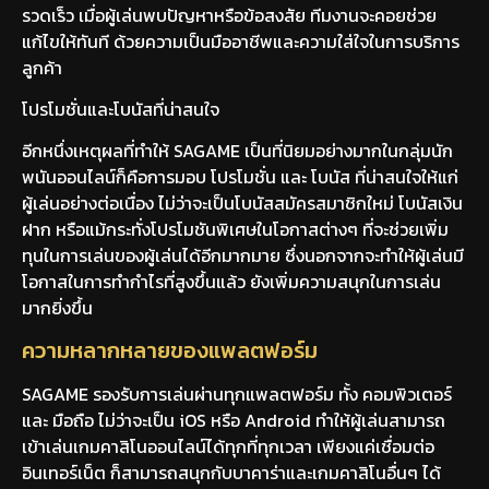
รวดเร็ว เมื่อผู้เล่นพบปัญหาหรือข้อสงสัย ทีมงานจะคอยช่วย
แก้ไขให้ทันที ด้วยความเป็นมืออาชีพและความใส่ใจในการบริการ
ลูกค้า
โปรโมชั่นและโบนัสที่น่าสนใจ
อีกหนึ่งเหตุผลที่ทำให้ SAGAME เป็นที่นิยมอย่างมากในกลุ่มนัก
พนันออนไลน์ก็คือการมอบ โปรโมชั่น และ โบนัส ที่น่าสนใจให้แก่
ผู้เล่นอย่างต่อเนื่อง ไม่ว่าจะเป็นโบนัสสมัครสมาชิกใหม่ โบนัสเงิน
ฝาก หรือแม้กระทั่งโปรโมชันพิเศษในโอกาสต่างๆ ที่จะช่วยเพิ่ม
ทุนในการเล่นของผู้เล่นได้อีกมากมาย ซึ่งนอกจากจะทำให้ผู้เล่นมี
โอกาสในการทำกำไรที่สูงขึ้นแล้ว ยังเพิ่มความสนุกในการเล่น
มากยิ่งขึ้น
ความหลากหลายของแพลตฟอร์ม
SAGAME รองรับการเล่นผ่านทุกแพลตฟอร์ม ทั้ง คอมพิวเตอร์
และ มือถือ ไม่ว่าจะเป็น iOS หรือ Android ทำให้ผู้เล่นสามารถ
เข้าเล่นเกมคาสิโนออนไลน์ได้ทุกที่ทุกเวลา เพียงแค่เชื่อมต่อ
อินเทอร์เน็ต ก็สามารถสนุกกับบาคาร่าและเกมคาสิโนอื่นๆ ได้