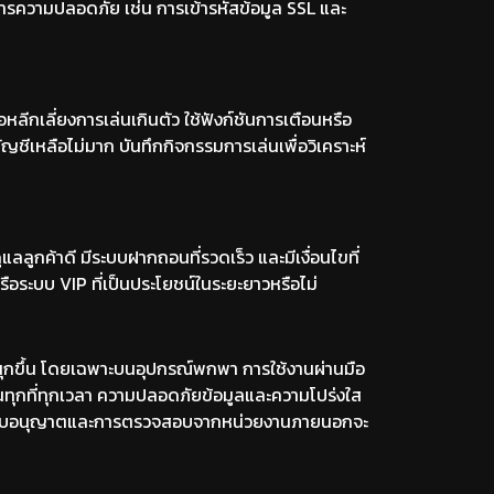
ความปลอดภัย เช่น การเข้ารหัสข้อมูล SSL และ
ลีกเลี่ยงการเล่นเกินตัว ใช้ฟังก์ชันการเตือนหรือ
ัญชีเหลือไม่มาก บันทึกกิจกรรมการเล่นเพื่อวิเคราะห์
ูกค้าดี มีระบบฝากถอนที่รวดเร็ว และมีเงื่อนไขที่
ือระบบ VIP ที่เป็นประโยชน์ในระยะยาวหรือไม่
นุกขึ้น โดยเฉพาะบนอุปกรณ์พกพา การใช้งานผ่านมือ
ึ้นทุกที่ทุกเวลา ความปลอดภัยข้อมูลและความโปร่งใส
อบใบอนุญาตและการตรวจสอบจากหน่วยงานภายนอกจะ