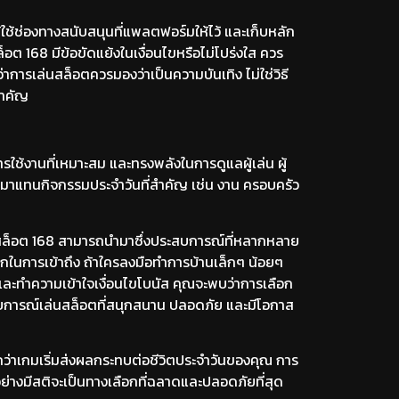
ช้ช่องทางสนับสนุนที่แพลตฟอร์มให้ไว้ และเก็บหลัก
ต 168 มีข้อขัดแย้งในเงื่อนไขหรือไม่โปร่งใส ควร
่าการเล่นสล็อตควรมองว่าเป็นความบันเทิง ไม่ใช่วิธี
สำคัญ
รใช้งานที่เหมาะสม และทรงพลังในการดูแลผู้เล่น ผู้
อตมาแทนกิจกรรมประจำวันที่สำคัญ เช่น งาน ครอบครัว
สล็อต 168 สามารถนำมาซึ่งประสบการณ์ที่หลากหลาย
ดวกในการเข้าถึง ถ้าใครลงมือทำการบ้านเล็กๆ น้อยๆ
และทำความเข้าใจเงื่อนไขโบนัส คุณจะพบว่าการเลือก
ีประสบการณ์เล่นสล็อตที่สนุกสนาน ปลอดภัย และมีโอกาส
ึกว่าเกมเริ่มส่งผลกระทบต่อชีวิตประจำวันของคุณ การ
่างมีสติจะเป็นทางเลือกที่ฉลาดและปลอดภัยที่สุด