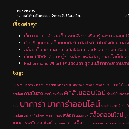
PREVIOUS
123ออโต้: นวัตกรรมแห่งการขับขี่ในยุคใหม่
สล
เรื่องล่าสุด
เว็บ นากาเว: สำรวจเว็บไซต์เพื่อการเรียนรู้และการแลกเ
เปิด 5 จุดเด่น สล็อตบนมือถือ มีอะไรดี ทำไมถึงนิยมเบอร์นี
สล็อตเว็บทดลองเล่น: คู่มือใช้งานและประสบการณ์จริง
เว็บแท้ 100: เส้นทางสู่การเลือกแหล่งข้อมูลออนไลน์ที่ปลอ
Fishermans Wharf เกมยิงปลา สุดมันส์ ท้าทายความส
tag:
PG Slot
Phoenix Rises
Phoenix Rises slot
slot xo
slotxo
slotxo auto
กติกา ไฮโลออ
คาสิโนออนไลน์
คาสิโนสด
ออนไลน์
คาสิโนสิงคโปร์
ค่ายที่ให้บริการบ
บาคาร่า
บาคาร่าออนไลน์
คลับ
รวมค่ายบาคาร่าชั้นนำ
สล็อตออนไลน์
สล็อต
ออนไลน์
สมาชิกใหม่ pgslot เครดิตฟรี
สล็อต xo
สูต
เกมการพนันออนไลน์
เกมสล็อต
เกมพนัน
เกมเสือมังกร
เล่นสล็อต
ไฮโล
ไฮ