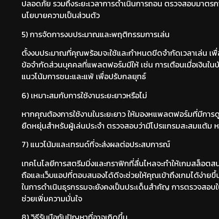
ปลอดภัย รวมถึงระยะเวลาการดำเนินการถอน ตรวจสอบมาตรการ
นโยบายความเป็นส่วนตัว
5) การจัดการงบประมาณและพฤติกรรมการเล่น
ตั้งงบประมาณที่คุณพร้อมจะใช้และกำหนดขีดจำกัดเวลาเล่น เพื่อห
ข้อจำกัดส่วนบุคคลที่แพลตฟอร์มมีให้ เช่น การเตือนเมื่อเงินในบ
แนวโน้มการชนะและแพ้ เพื่อปรับกลยุทธ์
6) เหมาะสมกับการใช้งานระยะยาวหรือไม่
หากคุณต้องการใช้งานในระยะยาว ให้มองหแพลตฟอร์มที่มีการดูแลล
ยืดหยุ่นสำหรับผู้เล่นประจำ ตรวจสอบว่ามีโปรแกรมสะสมแต้ม หร
7) แนวโน้มและเทรนด์ที่จะส่งผลต่อประสบการณ์
เทคโนโลยีการสตรีมมิ่งและกราฟิกที่ลื่นไหลจะทำให้เกมสล็อตส
ถือและเว็บแอปที่ตอบสนองได้ดีจะช่วยให้คุณเข้าถึงเกมได้ง่ายข
ในการดำเนินธุรกรรมจะยังคงเป็นประเด็นสำคัญ การตรวจส
ช่วยเพิ่มความมั่นใจ
8) วิธีรับมือกับปัญหาที่อาจเกิดขึ้น