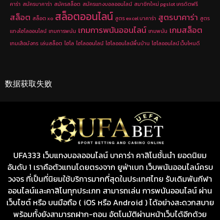
คาร่า
สมัครบาคาร่า
สมัครสล็อต
สมัครแทงบอลออนไลน์
สมาชิกใหม่ pgslot เครดิตฟรี
สล็อตออนไลน์
สล็อต
สูตรบาคาร่า
สล็อต xo
สูตร excel บาคาร่า
สูตร
เกมการพนันออนไลน์
เกมสล็อต
แทงไฮโลออนไลน์
เกมการพนัน
เกมพนัน
เกมเสือมังกร
เล่นสล็อต
ไฮโล
ไฮโลออนไลน์
ไฮโลออนไลน์พื้นบ้าน
ไฮโลออนไลน์ เว็บไหนดี
数据获取失败
UFA333 เว็บแทงบอลออนไลน์ บาคาร่า คาสิโนชั้นนำ ยอดนิยม
อันดับ 1 เราคือตัวแทนโดยตรงจาก ยูฟ่าเบท เว็บพนันออนไลน์ครบ
วงจร ที่เป็นที่นิยมใช้บริการมากที่สุดในประเทศไทย รับเดิมพันกีฬา
ออนไลน์และคาสิโนทุกประเภท สามารถเล่น การพนันออนไลน์ ผ่าน
เว็บไซต์ หรือ บนมือถือ ( iOS หรือ Android ) ได้อย่างสะดวกสบาย
พร้อมทั้งยังสามารถฝาก-ถอน อัตโนมัติผ่านหน้าเว็บได้อีกด้วย