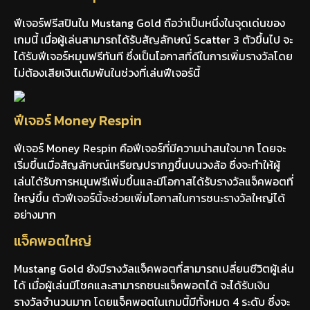
ฟีเจอร์ฟรีสปินใน Mustang Gold ถือว่าเป็นหนึ่งในจุดเด่นของ
เกมนี้ เมื่อผู้เล่นสามารถได้รับสัญลักษณ์ Scatter 3 ตัวขึ้นไป จะ
ได้รับฟีเจอร์หมุนฟรีทันที ซึ่งเป็นโอกาสที่ดีในการเพิ่มรางวัลโดย
ไม่ต้องเสียเงินเดิมพันในช่วงที่เล่นฟีเจอร์นี้
ฟีเจอร์ Money Respin
ฟีเจอร์ Money Respin คือฟีเจอร์ที่มีความน่าสนใจมาก โดยจะ
เริ่มขึ้นเมื่อสัญลักษณ์เหรียญปรากฏขึ้นบนวงล้อ ซึ่งจะทำให้ผู้
เล่นได้รับการหมุนฟรีเพิ่มขึ้นและมีโอกาสได้รับรางวัลแจ็คพอตที่
ใหญ่ขึ้น ตัวฟีเจอร์นี้จะช่วยเพิ่มโอกาสในการชนะรางวัลใหญ่ได้
อย่างมาก
แจ็คพอตใหญ่
Mustang Gold ยังมีรางวัลแจ็คพอตที่สามารถเปลี่ยนชีวิตผู้เล่น
ได้ เมื่อผู้เล่นมีโชคและสามารถชนะแจ็คพอตได้ จะได้รับเงิน
รางวัลจำนวนมาก โดยแจ็คพอตในเกมนี้มีทั้งหมด 4 ระดับ ซึ่งจะ