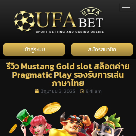
เข้าสู่ระบบ
สมัครสมาชิก
รีวิว Mustang Gold slot สล็อตค่าย
Pragmatic Play รองรับการเล่น
ภาษาไทย
มิถุนายน 3, 2025
9:41 am