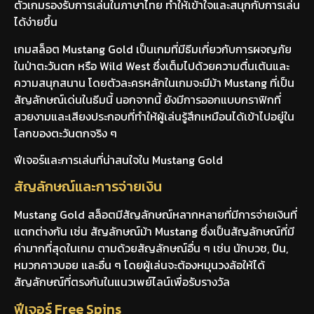
ตัวเกมรองรับการเล่นในภาษาไทย ทำให้เข้าใจและสนุกกับการเล่น
ได้ง่ายขึ้น
เกมสล็อต Mustang Gold เป็นเกมที่มีธีมเกี่ยวกับการผจญภัย
ในป่าตะวันตก หรือ Wild West ซึ่งเต็มไปด้วยความตื่นเต้นและ
ความสนุกสนาน โดยตัวละครหลักในเกมจะมีม้า Mustang ที่เป็น
สัญลักษณ์เด่นในธีมนี้ นอกจากนี้ ยังมีการออกแบบกราฟิกที่
สวยงามและเสียงประกอบที่ทำให้ผู้เล่นรู้สึกเหมือนได้เข้าไปอยู่ใน
โลกของตะวันตกจริง ๆ
ฟีเจอร์และการเล่นที่น่าสนใจใน Mustang Gold
สัญลักษณ์และการจ่ายเงิน
Mustang Gold สล็อตมีสัญลักษณ์หลากหลายที่มีการจ่ายเงินที่
แตกต่างกัน เช่น สัญลักษณ์ม้า Mustang ซึ่งเป็นสัญลักษณ์ที่มี
ค่ามากที่สุดในเกม ตามด้วยสัญลักษณ์อื่น ๆ เช่น นักบวช, ปืน,
หมวกคาวบอย และอื่น ๆ โดยผู้เล่นจะต้องหมุนวงล้อให้ได้
สัญลักษณ์ที่ตรงกันในแนวเพย์ไลน์เพื่อรับรางวัล
ฟีเจอร์ Free Spins