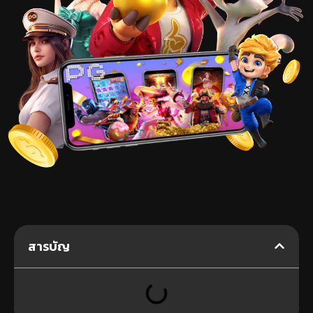
สารบัญ