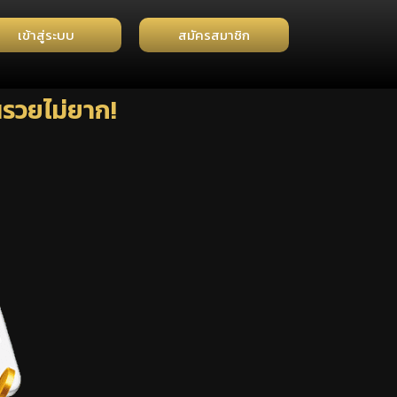
เข้าสู่ระบบ
สมัครสมาชิก
้นรวยไม่ยาก!