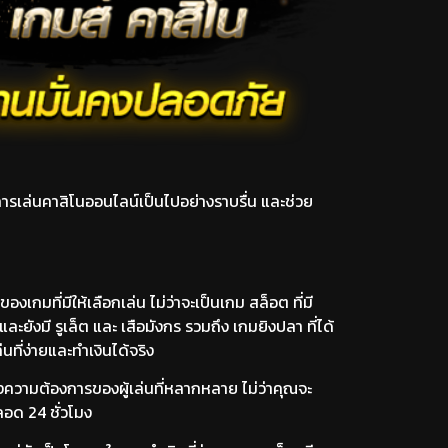
ารเล่นคาสิโนออนไลน์เป็นไปอย่างราบรื่น และช่วย
เกมที่มีให้เลือกเล่น ไม่ว่าจะเป็นเกม สล็อต ที่มี
และยังมี รูเล็ต และ เสือมังกร รวมถึง เกมยิงปลา ที่ได้
นที่ง่ายและทำเงินได้จริง
งความต้องการของผู้เล่นที่หลากหลาย ไม่ว่าคุณจะ
ลอด 24 ชั่วโมง