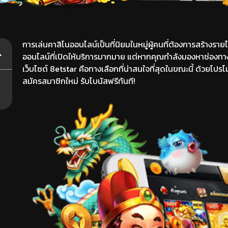
การเล่นคาสิโนออนไลน์เป็นที่นิยมในหมู่ผู้คนที่ต้องการสร้างรายไ
ออนไลน์ที่เปิดให้บริการมากมาย แต่หากคุณกำลังมองหาช่องทางท
เว็บไซต์ 8etstar คือทางเลือกที่น่าสนใจที่สุดในขณะนี้ ด้วยโปรโม
สมัครสมาชิกใหม่ รับโบนัสฟรีทันที!