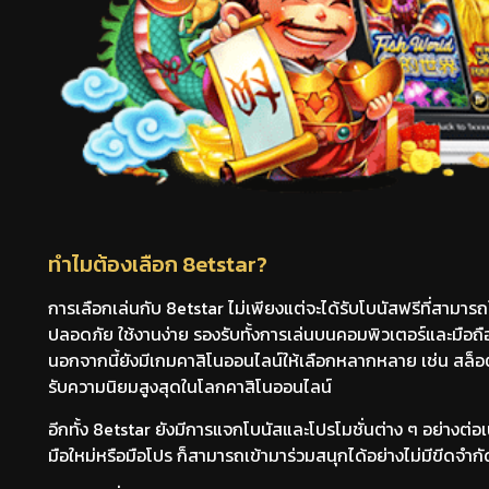
ทำไมต้องเลือก 8etstar?
การเลือกเล่นกับ 8etstar ไม่เพียงแต่จะได้รับโบนัสฟรีที่สามารถ
ปลอดภัย ใช้งานง่าย รองรับทั้งการเล่นบนคอมพิวเตอร์และมือถือ ท
นอกจากนี้ยังมีเกมคาสิโนออนไลน์ให้เลือกหลากหลาย เช่น สล็อต ที
รับความนิยมสูงสุดในโลกคาสิโนออนไลน์
อีกทั้ง 8etstar ยังมีการแจกโบนัสและโปรโมชั่นต่าง ๆ อย่างต่อเนื
มือใหม่หรือมือโปร ก็สามารถเข้ามาร่วมสนุกได้อย่างไม่มีขีดจำกั