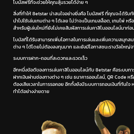
โบนัสฟรีที่จะช่วยให้คุณลุ้นรวยได้ง่าย ๆ
สิ่งที่ทำให้ 8etstar น่าสนใจอย่างยิ่งคือ โบนัสฟรี ที่คุณจะได้รั
นำไปใช้เล่นเกมต่าง ๆ ได้เลย ไม่ว่าจะเป็นเกมสล็อต, เกมไพ่ หรือแม
สำหรับผู้เล่นใหม่ที่ยังไม่เคยสัมผัสการเล่นคาสิโนออนไลน์มาก่อ
โบนัสที่ได้รับสามารถเพิ่มโอกาสในการเล่นและเพิ่มความสนุกส
ต่าง ๆ ได้โดยไม่ต้องลงทุนมาก และยังมีโอกาสชนะรางวัลใหญ่จ
ระบบการฝาก-ถอนที่สะดวกและรวดเร็ว
อีกหนึ่งข้อดีของการเล่นคาสิโนออนไลน์กับ 8etstar คือระบบ
ฝากเงินผ่านช่องทางต่าง ๆ เช่น ธนาคารออนไลน์, QR Code หรื
ต้องเสียเวลาในการรอคอย อีกทั้งยังมีระบบการถอนเงินที่ทัน
ทำได้อย่างง่ายดาย