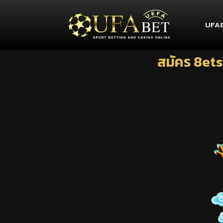
UFA
สมัคร 8etst