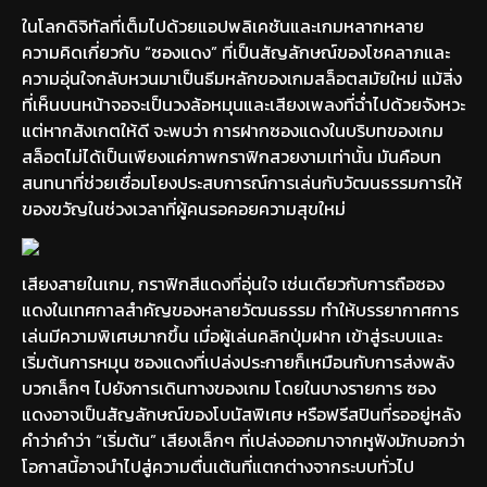
ในโลกดิจิทัลที่เต็มไปด้วยแอปพลิเคชันและเกมหลากหลาย
ความคิดเกี่ยวกับ “ซองแดง” ที่เป็นสัญลักษณ์ของโชคลาภและ
ความอุ่นใจกลับหวนมาเป็นธีมหลักของเกมสล็อตสมัยใหม่ แม้สิ่ง
ที่เห็นบนหน้าจอจะเป็นวงล้อหมุนและเสียงเพลงที่ฉ่ำไปด้วยจังหวะ
แต่หากสังเกตให้ดี จะพบว่า การฝากซองแดงในบริบทของเกม
สล็อตไม่ได้เป็นเพียงแค่ภาพกราฟิกสวยงามเท่านั้น มันคือบท
สนทนาที่ช่วยเชื่อมโยงประสบการณ์การเล่นกับวัฒนธรรมการให้
ของขวัญในช่วงเวลาที่ผู้คนรอคอยความสุขใหม่
เสียงสายในเกม, กราฟิกสีแดงที่อุ่นใจ เช่นเดียวกับการถือซอง
แดงในเทศกาลสำคัญของหลายวัฒนธรรม ทำให้บรรยากาศการ
เล่นมีความพิเศษมากขึ้น เมื่อผู้เล่นคลิกปุ่มฝาก เข้าสู่ระบบและ
เริ่มต้นการหมุน ซองแดงที่เปล่งประกายก็เหมือนกับการส่งพลัง
บวกเล็กๆ ไปยังการเดินทางของเกม โดยในบางรายการ ซอง
แดงอาจเป็นสัญลักษณ์ของโบนัสพิเศษ หรือฟรีสปินที่รออยู่หลัง
คำว่าคำว่า “เริ่มต้น” เสียงเล็กๆ ที่เปล่งออกมาจากหูฟังมักบอกว่า
โอกาสนี้อาจนำไปสู่ความตื่นเต้นที่แตกต่างจากระบบทั่วไป