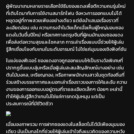
ผู้พัฒนาเกมหลายรายเลือกใช้ธีมซองแดงเพื่อตีความคนรุ่นใหม่
ที่เติบโตมากับการใช้งานสมาร์ทโฟน จังหวะการออกแบบไม่ได้
หยุดอยู่ที่ภาพสวยเพียงอย่างเดียว แต่ยังนำเสนอเรื่องราวที่
ละเอียดอ่อน เช่น ความทรงจำในวัยเด็กเมื่อเห็นผู้ใหญ่มอบซอง
แดงในวันขึ้นปีใหม่ หรือเทศกาลตรุษจีนที่ผู้คนมักมอบซองแดง
เพื่อส่งต่อความสุขและโชคลาภ การเล่าเรื่องแบบนี้ช่วยให้ผู้เล่น
รู้สึกเชื่อมโยงกับเกมในระดับอารมณ์ ไม่ใช่แค่มุมมองเชิงฟังก์ชัน
ในแง่ของฟีเจอร์ ซองแดงอาจถูกออกแบบให้เป็นรางวัลพิเศษที่
ปรากฏขึ้นแบบสุ่มหรือเมื่อผู้เล่นสะสมสัญลักษณ์บางอย่าง เช่น
ต้นไม้มงคล, เหรียญทอง, หรือภาพพนักงานสาวในชุดท้องถิ่นที่
ร่วมสร้างบรรยากาศและบอกเล่าเรื่องราวของการให้และรับ ความ
งามของการออกแบบอยู่ตรงที่รายละเอียดเล็กๆ น้อยๆ เหล่านี้
ทำให้ผู้เล่นรู้สึกว่าเกมไม่ใช่แค่การกดปุ่มหมุน แต่เป็น
ประสบการณ์ที่มีชีวิตชีวา
เมื่อมองภาพรวม การฝากซองแดงในสล็อตไม่ได้มีเพียงมุมมอง
เดียว มันเป็นกลไกที่ช่วยให้ผู้เล่นเข้าใจถึงแนวคิดของความหวัง