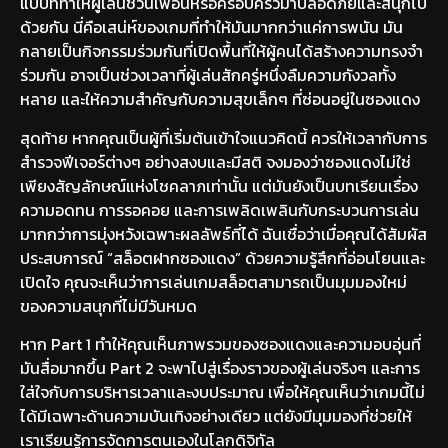
แบบที่ทำให้ผู้เล่นชวนเพื่อนหรือครอบครัวมาปลอดภัยและสนุกไป
ด้วยกัน นี่คือเสน่ห์ของเกมที่ทำให้มันมากกว่าแค่การพนัน มัน
กลายเป็นกิจกรรมร่วมกันที่เปิดพื้นที่ให้ผู้คนได้สร้างความทรงจำ
ร่วมกัน อาจเป็นช่วงเวลาที่ผู้เล่นสักครู่หนึ่งลืมความกังวลทั้ง
หลาย และให้ความสำคัญกับความสุขเล็กๆ ที่ซ่อนอยู่ในซองแดง
สุดท้าย หากคุณเป็นผู้ที่เริ่มต้นเข้าใจแนวคิดนี้ ควรให้เวลากับการ
สำรวจฟีเจอร์ต่างๆ อย่างสงบและมีสติ จงมองว่าซองแดงไม่ใช่
เพียงสัญลักษณ์แห่งโชคลาภเท่านั้น แต่มันยังเป็นบทเรียนเรื่อง
ความอดทน การรอคอย และการเพลิดเพลินกับกระบวนการเล่น
มากกว่าการมุ่งหวังเฉพาะผลลัพธ์ที่ได้ ฉันเชื่อว่าเมื่อคุณได้สัมผัส
ประสบการณ์ “สล็อตฝากซองแดง” ด้วยความรู้สึกที่อ่อนโยนและ
เปิดใจ คุณจะเห็นว่าการเล่นเกมสล็อตสามารถเป็นมุมมองใหม่
ของความสนุกที่ไม่มีวันหมด
หาก Part 1 ทำให้คุณเห็นภาพรวมของซองแดงและความอบอุ่นที่
มันสื่อมากขึ้น Part 2 จะพาไปสู่เรื่องราวของผู้เล่นจริงๆ และการ
ใส่ใจกับการบริหารเวลาและงบประมาณ เพื่อให้คุณเห็นว่าเกมนี้ไม่
ได้มีเฉพาะด้านความบันเทิงอย่างเดียว แต่ยังมีมุมมองที่ช่วยให้
เราเรียนรู้การจัดการตนเองในโลกดิจิทัล