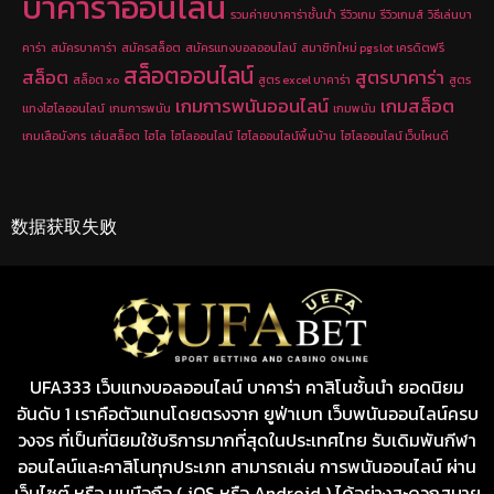
บาคาร่าออนไลน์
รวมค่ายบาคาร่าชั้นนำ
รีวิวเกม
รีวิวเกมส์
วิธีเล่นบา
คาร่า
สมัครบาคาร่า
สมัครสล็อต
สมัครแทงบอลออนไลน์
สมาชิกใหม่ pgslot เครดิตฟรี
สล็อตออนไลน์
สล็อต
สูตรบาคาร่า
สล็อต xo
สูตร excel บาคาร่า
สูตร
เกมการพนันออนไลน์
เกมสล็อต
แทงไฮโลออนไลน์
เกมการพนัน
เกมพนัน
เกมเสือมังกร
เล่นสล็อต
ไฮโล
ไฮโลออนไลน์
ไฮโลออนไลน์พื้นบ้าน
ไฮโลออนไลน์ เว็บไหนดี
数据获取失败
UFA333 เว็บแทงบอลออนไลน์ บาคาร่า คาสิโนชั้นนำ ยอดนิยม
อันดับ 1 เราคือตัวแทนโดยตรงจาก ยูฟ่าเบท เว็บพนันออนไลน์ครบ
วงจร ที่เป็นที่นิยมใช้บริการมากที่สุดในประเทศไทย รับเดิมพันกีฬา
ออนไลน์และคาสิโนทุกประเภท สามารถเล่น การพนันออนไลน์ ผ่าน
เว็บไซต์ หรือ บนมือถือ ( iOS หรือ Android ) ได้อย่างสะดวกสบาย