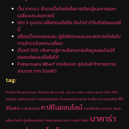
เว็บ นากาเว: สำรวจเว็บไซต์เพื่อการเรียนรู้และการแลก
เปลี่ยนประสบการณ์
เปิด 5 จุดเด่น สล็อตบนมือถือ มีอะไรดี ทำไมถึงนิยมเบอร์
นี้
สล็อตเว็บทดลองเล่น: คู่มือใช้งานและประสบการณ์จริงใน
การสำรวจโลกเกมสล็อต
เว็บแท้ 100: เส้นทางสู่การเลือกแหล่งข้อมูลออนไลน์ที่
ปลอดภัยและเชื่อถือได้
Fishermans Wharf เกมยิงปลา สุดมันส์ ท้าทายความ
สามารถ จาก SlotXO
tag:
PG Slot
Phoenix Rises
Phoenix Rises slot
slot xo
slotxo
slotxo auto
กติกา ไฮโล
คา
ออนไลน์
กลโกงบาคาร่า
การพนันออนไลน์
ขั้นตอนสมัครบาคาร่า
คาสิโน บาคาร่าออนไลน์
คาสิโนออนไลน์
สิโนสด
คาสิโนสิงคโปร์
ค่ายที่ให้บริการบาคาร่า
จีคลับ
บาคาร่า
สล็อต มือถือ
ตู้สล็อตออนไลน์
ทริคการเล่นบาคาร่า
ทางเข้า จีคลับ