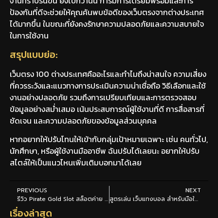
งานที่ราบรื่นขึ้น ยิ่งไปกว่านั้น การมีการเตรียมพร้อมและการ
ป้องกันที่ดีจะช่วยให้คุณค้นพบข้อดีของเว็บตรงจากต่างประเทศ
ได้มากขึ้น ในขณะที่ยังคงรักษาความปลอดภัยและความสบายใจ
ในการใช้งาน
สรุปแบบย่อ:
เว็บตรง 100 ต่างประเทศคืออะไรและทำไมถึงน่าสนใจ ความเสี่ยง
ที่ควรระวังและแนวทางการประเมินความน่าเชื่อถือ วิธีเลือกและใช้
งานอย่างปลอดภัย รวมถึงการเปรียบเทียบและการตรวจสอบ
ข้อมูลอย่างสม่ำเสมอ เน้นประสบการณ์ผู้ใช้งานที่ดี การสื่อสารที่
ชัดเจน และความปลอดภัยของข้อมูลส่วนบุคคล
หากอยากให้ปรับโทนให้เข้ากับกลุ่มเป้าหมายเฉพาะ เช่น คนทั่วไป,
นักศึกษา, หรือผู้ใช้งานมืออาชีพ ฉันปรับได้เลยนะ อยากให้ปรับ
สไตล์ให้เป็นแนวไหนเพิ่มเติมบอกมาได้เลย
PREVIOUS
NEXT
รีวิว Pirate Gold Slot สล็อตค่าย Pragmatic Play โจรสลัดพารวย
สูตรเล่น เว็บแทงบอล สำหรับมือใหม่ แทงสูง หรือ ต่ำ แบบไหนดีกว่า
เรื่องล่าสุด